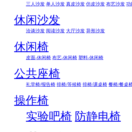
三人沙发
单人沙发
真皮沙发
仿皮沙发
布艺沙发
功
休闲沙发
洽谈沙发
阅读沙发
大厅沙发
异形沙发
休闲椅
皮面-休闲椅
布艺-休闲椅
塑料-休闲椅
公共座椅
礼堂椅/报告椅
排椅/等候椅
排椅/课桌椅
餐椅/餐桌
操作椅
实验吧椅
防静电椅