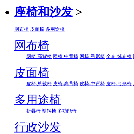
座椅和沙发
>
网布椅
皮面椅
多用途椅
网布椅
网椅-高背椅
网椅-中背椅
网椅-弓形椅
全布-绒布椅
皮面椅
皮椅-总裁椅
皮椅-高背椅
皮椅-中背椅
皮椅-弓形椅
多用途椅
折叠椅
塑钢椅
多功能椅
行政沙发