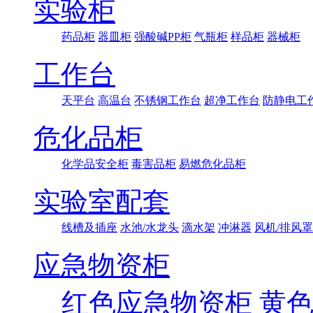
实验柜
药品柜
器皿柜
强酸碱PP柜
气瓶柜
样品柜
器械柜
工作台
天平台
高温台
不锈钢工作台
超净工作台
防静电工
危化品柜
化学品安全柜
毒害品柜
易燃危化品柜
实验室配套
线槽及插座
水池/水龙头
滴水架
冲淋器
风机/排风罩
应急物资柜
红色应急物资柜
黄