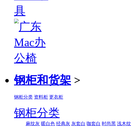
钢柜和货架
>
钢柜分类
资料柜
更衣柜
钢柜分类
麻纹灰
暖白色
经典灰
灰套白
咖套白
时尚黑
浅木纹