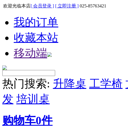
欢迎光临本店
[ 会员登录 ]
[ 立即注册 ]
025-85763421
我的订单
收藏本站
移动端
热门搜索:
升降桌
工学椅
发
培训桌
购物车
0
件