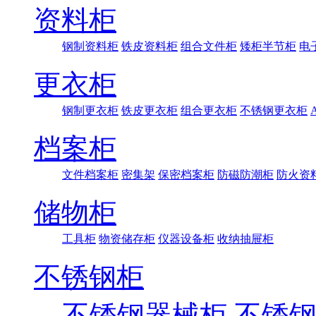
资料柜
钢制资料柜
铁皮资料柜
组合文件柜
矮柜半节柜
电
更衣柜
钢制更衣柜
铁皮更衣柜
组合更衣柜
不锈钢更衣柜
档案柜
文件档案柜
密集架
保密档案柜
防磁防潮柜
防火资
储物柜
工具柜
物资储存柜
仪器设备柜
收纳抽屉柜
不锈钢柜
不锈钢器械柜
不锈