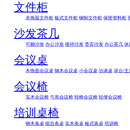
文件柜
木饰面文件柜
板式文件柜
钢制文件柜
保密资料柜
沙发茶几
可躺沙发
办公沙发
接待沙发
贵宾沙发
办公茶几
休
会议桌
木饰面会议桌
钢木会议桌
小会议桌
洽谈桌
讲台/主
会议椅
实木会议椅
弓形会议椅
转椅会议椅
轻便会议椅
培训桌椅
钢木条桌
组合条桌
实木条桌
板式条桌
培训椅