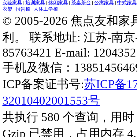
实验家具
|
培训家具
|
休闲家具
|
茶桌茶台
|
公寓家具
|
中式家具
衣架
|
报告椅
|
人体工学椅
© 2005-2026 焦点
利。 联系地址: 江苏-南京-龙
85763421 E-mail: 120435
手机及微信：13851456469 
ICP备案证书号:
苏ICP备17
32010402001553号
共执行 580 个查询，用时 0
Gzip 已禁用，占用内存 4.0