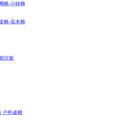
网椅-小转椅
皮椅-实木椅
能沙发
椅
户外桌椅