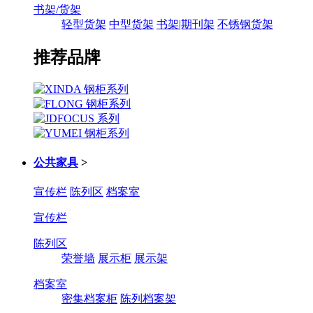
书架/货架
轻型货架
中型货架
书架|期刊架
不锈钢货架
推荐品牌
公共家具
>
宣传栏
陈列区
档案室
宣传栏
陈列区
荣誉墙
展示柜
展示架
档案室
密集档案柜
陈列档案架