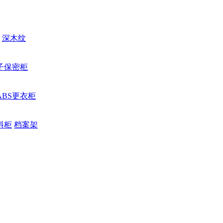
深木纹
子保密柜
ABS更衣柜
料柜
档案架