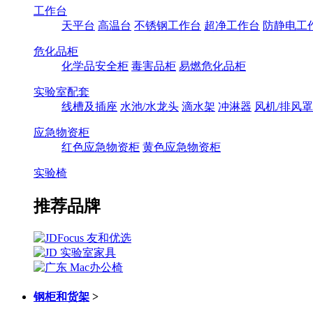
工作台
天平台
高温台
不锈钢工作台
超净工作台
防静电工
危化品柜
化学品安全柜
毒害品柜
易燃危化品柜
实验室配套
线槽及插座
水池/水龙头
滴水架
冲淋器
风机/排风罩
应急物资柜
红色应急物资柜
黄色应急物资柜
实验椅
推荐品牌
钢柜和货架
>