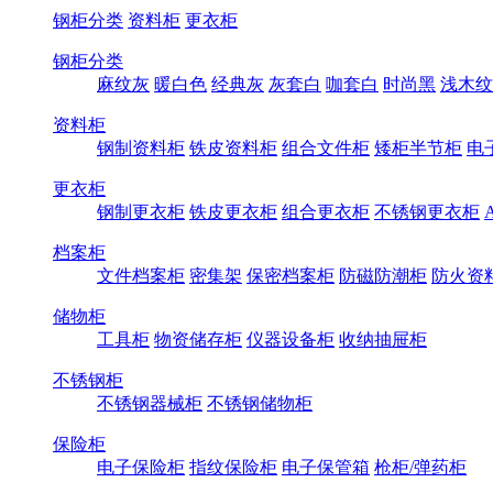
钢柜分类
资料柜
更衣柜
钢柜分类
麻纹灰
暖白色
经典灰
灰套白
咖套白
时尚黑
浅木纹
资料柜
钢制资料柜
铁皮资料柜
组合文件柜
矮柜半节柜
电
更衣柜
钢制更衣柜
铁皮更衣柜
组合更衣柜
不锈钢更衣柜
档案柜
文件档案柜
密集架
保密档案柜
防磁防潮柜
防火资
储物柜
工具柜
物资储存柜
仪器设备柜
收纳抽屉柜
不锈钢柜
不锈钢器械柜
不锈钢储物柜
保险柜
电子保险柜
指纹保险柜
电子保管箱
枪柜/弹药柜