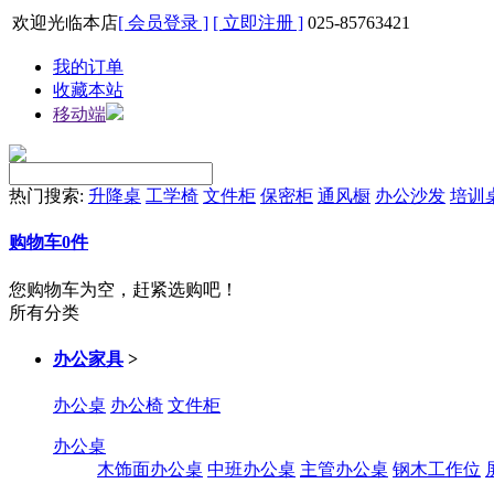
欢迎光临本店
[ 会员登录 ]
[ 立即注册 ]
025-85763421
我的订单
收藏本站
移动端
热门搜索:
升降桌
工学椅
文件柜
保密柜
通风橱
办公沙发
培训
购物车
0
件
您购物车为空，赶紧选购吧！
所有分类
办公家具
>
办公桌
办公椅
文件柜
办公桌
木饰面办公桌
中班办公桌
主管办公桌
钢木工作位