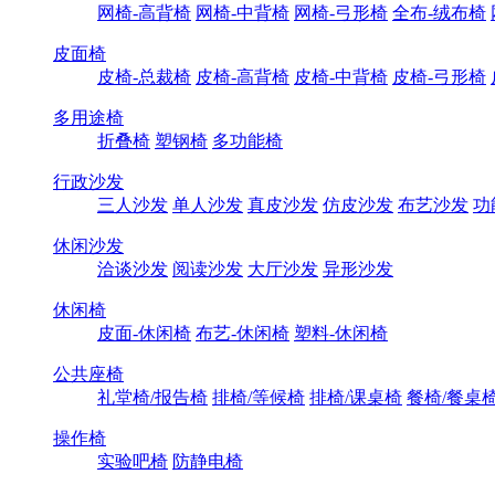
网椅-高背椅
网椅-中背椅
网椅-弓形椅
全布-绒布椅
皮面椅
皮椅-总裁椅
皮椅-高背椅
皮椅-中背椅
皮椅-弓形椅
多用途椅
折叠椅
塑钢椅
多功能椅
行政沙发
三人沙发
单人沙发
真皮沙发
仿皮沙发
布艺沙发
功
休闲沙发
洽谈沙发
阅读沙发
大厅沙发
异形沙发
休闲椅
皮面-休闲椅
布艺-休闲椅
塑料-休闲椅
公共座椅
礼堂椅/报告椅
排椅/等候椅
排椅/课桌椅
餐椅/餐桌
操作椅
实验吧椅
防静电椅