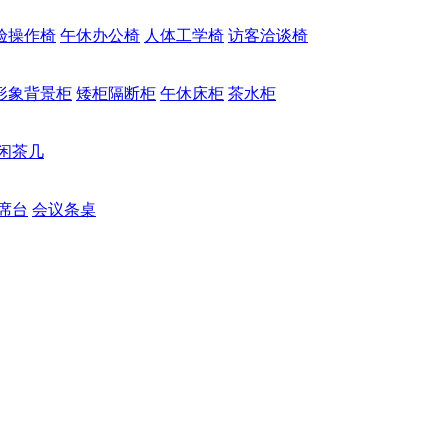
验操作椅
午休办公椅
人体工学椅
访客洽谈椅
形象背景柜
矮柜隔断柜
午休床柜
茶水柜
闲茶几
席台
会议条桌