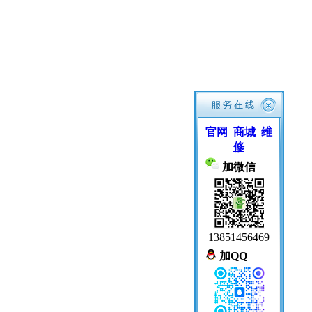
官网
商城
维
修
加微信
13851456469
加QQ