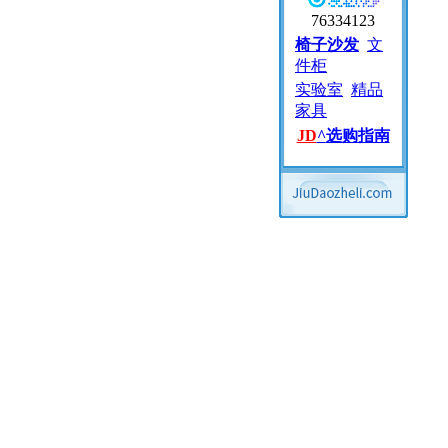
76334123
椅子沙发
文
件柜
实验室
精品
家具
JD
^
选购指南