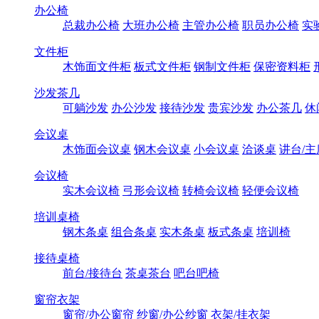
办公椅
总裁办公椅
大班办公椅
主管办公椅
职员办公椅
实
文件柜
木饰面文件柜
板式文件柜
钢制文件柜
保密资料柜
沙发茶几
可躺沙发
办公沙发
接待沙发
贵宾沙发
办公茶几
休
会议桌
木饰面会议桌
钢木会议桌
小会议桌
洽谈桌
讲台/主
会议椅
实木会议椅
弓形会议椅
转椅会议椅
轻便会议椅
培训桌椅
钢木条桌
组合条桌
实木条桌
板式条桌
培训椅
接待桌椅
前台/接待台
茶桌茶台
吧台吧椅
窗帘衣架
窗帘/办公窗帘
纱窗/办公纱窗
衣架/挂衣架