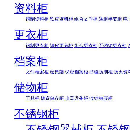
资料柜
钢制资料柜
铁皮资料柜
组合文件柜
矮柜半节柜
电
更衣柜
钢制更衣柜
铁皮更衣柜
组合更衣柜
不锈钢更衣柜
档案柜
文件档案柜
密集架
保密档案柜
防磁防潮柜
防火资
储物柜
工具柜
物资储存柜
仪器设备柜
收纳抽屉柜
不锈钢柜
不锈钢器械柜
不锈