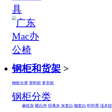
钢柜和货架
>
钢柜分类
资料柜
更衣柜
钢柜分类
麻纹灰
暖白色
经典灰
灰套白
咖套白
时尚黑
浅木纹