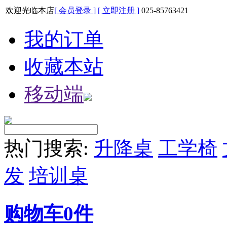
欢迎光临本店
[ 会员登录 ]
[ 立即注册 ]
025-85763421
我的订单
收藏本站
移动端
热门搜索:
升降桌
工学椅
发
培训桌
购物车
0
件