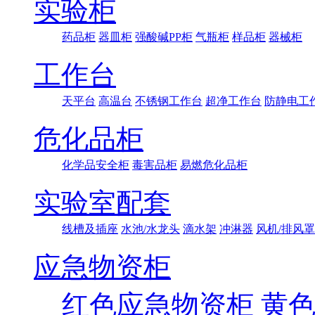
实验柜
药品柜
器皿柜
强酸碱PP柜
气瓶柜
样品柜
器械柜
工作台
天平台
高温台
不锈钢工作台
超净工作台
防静电工
危化品柜
化学品安全柜
毒害品柜
易燃危化品柜
实验室配套
线槽及插座
水池/水龙头
滴水架
冲淋器
风机/排风罩
应急物资柜
红色应急物资柜
黄