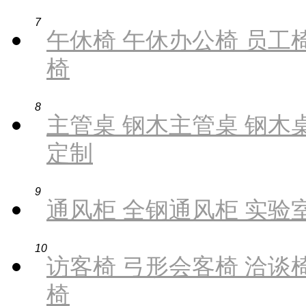
7
午休椅 午休办公椅 员工椅
椅
8
主管桌 钢木主管桌 钢木桌
定制
9
通风柜 全钢通风柜 实验
10
访客椅 弓形会客椅 洽谈椅
椅