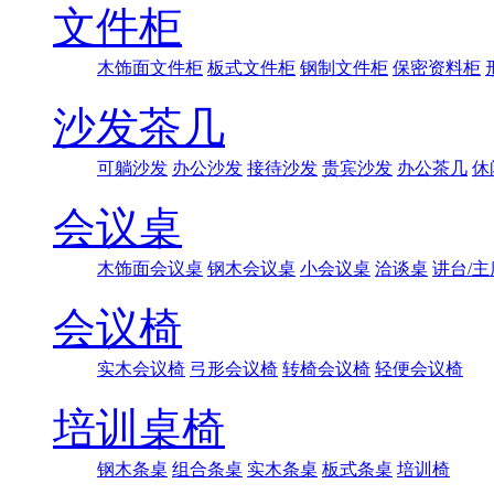
文件柜
木饰面文件柜
板式文件柜
钢制文件柜
保密资料柜
沙发茶几
可躺沙发
办公沙发
接待沙发
贵宾沙发
办公茶几
休
会议桌
木饰面会议桌
钢木会议桌
小会议桌
洽谈桌
讲台/主
会议椅
实木会议椅
弓形会议椅
转椅会议椅
轻便会议椅
培训桌椅
钢木条桌
组合条桌
实木条桌
板式条桌
培训椅