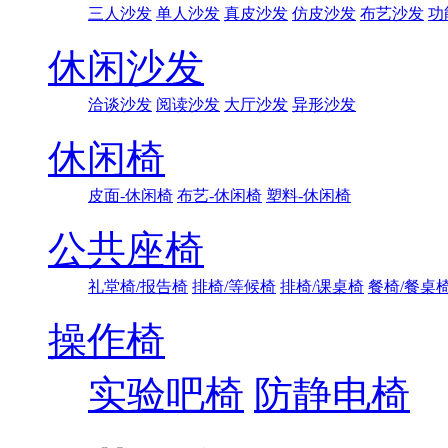
三人沙发
单人沙发
真皮沙发
仿皮沙发
布艺沙发
功
休闲沙发
洽谈沙发
阅读沙发
大厅沙发
异形沙发
休闲椅
皮面-休闲椅
布艺-休闲椅
塑料-休闲椅
公共座椅
礼堂椅/报告椅
排椅/等候椅
排椅/课桌椅
餐椅/餐桌
操作椅
实验吧椅
防静电椅