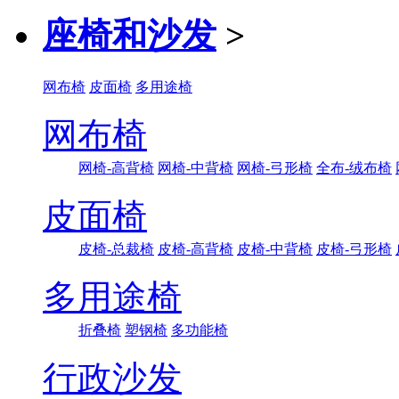
座椅和沙发
>
网布椅
皮面椅
多用途椅
网布椅
网椅-高背椅
网椅-中背椅
网椅-弓形椅
全布-绒布椅
皮面椅
皮椅-总裁椅
皮椅-高背椅
皮椅-中背椅
皮椅-弓形椅
多用途椅
折叠椅
塑钢椅
多功能椅
行政沙发