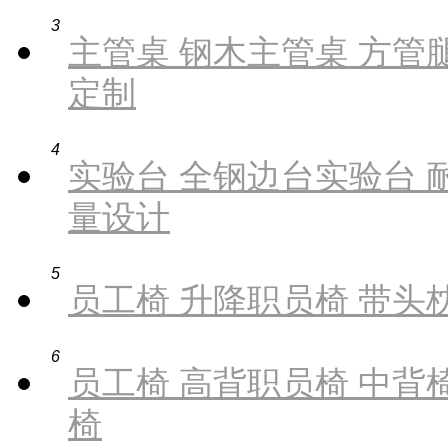
3
主管桌 钢木主管桌 方管腿
定制
4
实验台 全钢边台实验台 
量设计
5
员工椅 升降职员椅 带头枕
6
员工椅 高背职员椅 中背椅
椅