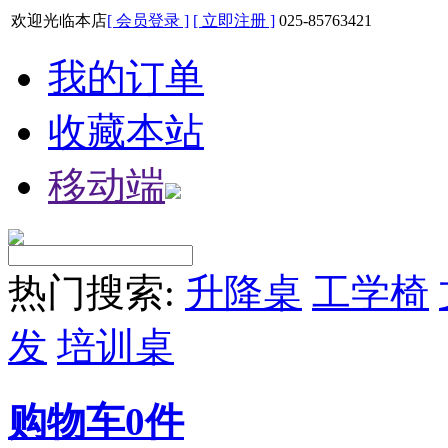
欢迎光临本店
[ 会员登录 ]
[ 立即注册 ]
025-85763421
我的订单
收藏本站
移动端
热门搜索:
升降桌
工学椅
发
培训桌
购物车
0
件