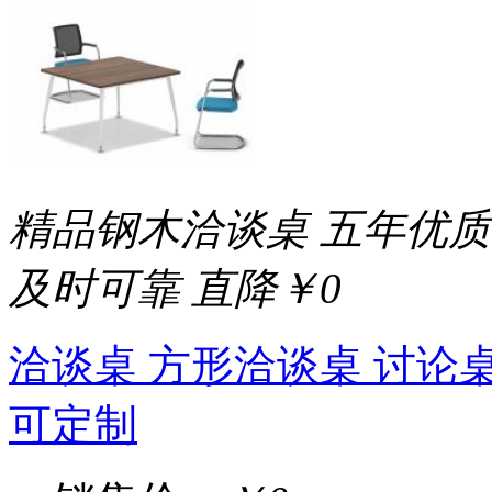
精品钢木洽谈桌 五年优质
及时可靠
直降￥0
洽谈桌 方形洽谈桌 讨论桌
可定制