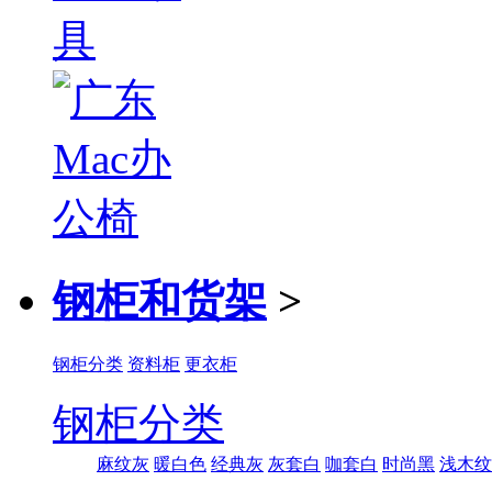
钢柜和货架
>
钢柜分类
资料柜
更衣柜
钢柜分类
麻纹灰
暖白色
经典灰
灰套白
咖套白
时尚黑
浅木纹