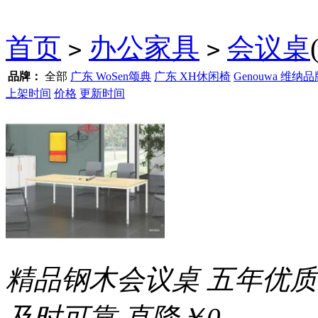
首页
办公家具
会议桌
>
>
品牌：
全部
广东 WoSen颂典
广东 XH休闲椅
Genouwa 维纳
上架时间
价格
更新时间
精品钢木会议桌 五年优质
及时可靠
直降￥0