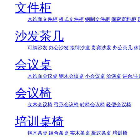
文件柜
木饰面文件柜
板式文件柜
钢制文件柜
保密资料柜
沙发茶几
可躺沙发
办公沙发
接待沙发
贵宾沙发
办公茶几
休
会议桌
木饰面会议桌
钢木会议桌
小会议桌
洽谈桌
讲台/主
会议椅
实木会议椅
弓形会议椅
转椅会议椅
轻便会议椅
培训桌椅
钢木条桌
组合条桌
实木条桌
板式条桌
培训椅