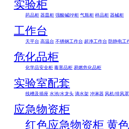
实验柜
药品柜
器皿柜
强酸碱PP柜
气瓶柜
样品柜
器械柜
工作台
天平台
高温台
不锈钢工作台
超净工作台
防静电工
危化品柜
化学品安全柜
毒害品柜
易燃危化品柜
实验室配套
线槽及插座
水池/水龙头
滴水架
冲淋器
风机/排风罩
应急物资柜
红色应急物资柜
黄