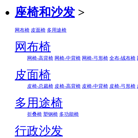
座椅和沙发
>
网布椅
皮面椅
多用途椅
网布椅
网椅-高背椅
网椅-中背椅
网椅-弓形椅
全布-绒布椅
皮面椅
皮椅-总裁椅
皮椅-高背椅
皮椅-中背椅
皮椅-弓形椅
多用途椅
折叠椅
塑钢椅
多功能椅
行政沙发