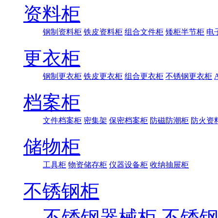
资料柜
钢制资料柜
铁皮资料柜
组合文件柜
矮柜半节柜
电
更衣柜
钢制更衣柜
铁皮更衣柜
组合更衣柜
不锈钢更衣柜
档案柜
文件档案柜
密集架
保密档案柜
防磁防潮柜
防火资
储物柜
工具柜
物资储存柜
仪器设备柜
收纳抽屉柜
不锈钢柜
不锈钢器械柜
不锈