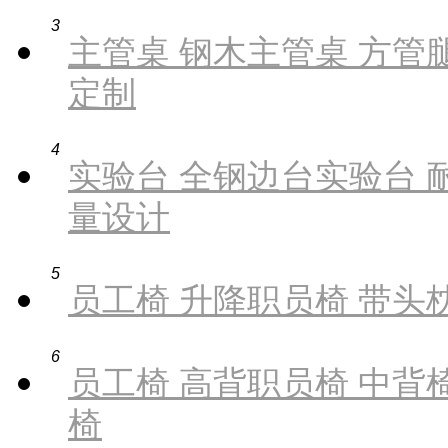
3
主管桌 钢木主管桌 方管腿
定制
4
实验台 全钢边台实验台 
量设计
5
员工椅 升降职员椅 带头枕
6
员工椅 高背职员椅 中背椅
椅