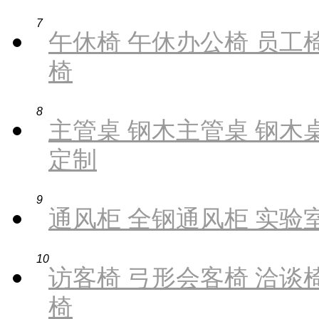
7
午休椅 午休办公椅 员工椅
椅
8
主管桌 钢木主管桌 钢木桌
定制
9
通风柜 全钢通风柜 实验
10
访客椅 弓形会客椅 洽谈椅
椅