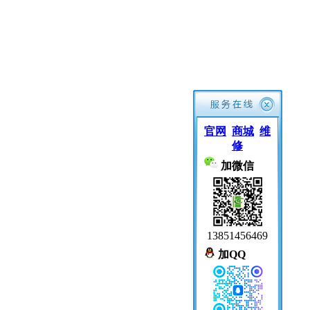
官网
商城
维
修
加微信
13851456469
加QQ