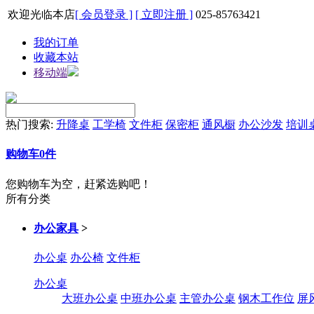
欢迎光临本店
[ 会员登录 ]
[ 立即注册 ]
025-85763421
我的订单
收藏本站
移动端
热门搜索:
升降桌
工学椅
文件柜
保密柜
通风橱
办公沙发
培训
购物车
0
件
您购物车为空，赶紧选购吧！
所有分类
办公家具
>
办公桌
办公椅
文件柜
办公桌
大班办公桌
中班办公桌
主管办公桌
钢木工作位
屏