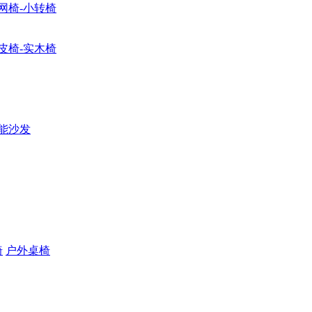
网椅-小转椅
皮椅-实木椅
能沙发
椅
户外桌椅