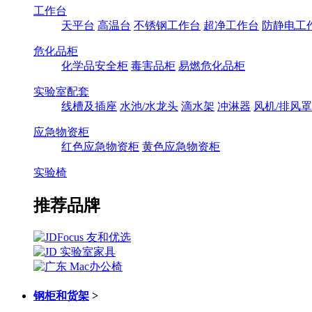
工作台
天平台
高温台
不锈钢工作台
超净工作台
防静电工
危化品柜
化学品安全柜
毒害品柜
易燃危化品柜
实验室配套
线槽及插座
水池/水龙头
滴水架
冲淋器
风机/排风罩
应急物资柜
红色应急物资柜
黄色应急物资柜
实验椅
推荐品牌
钢柜和货架
>