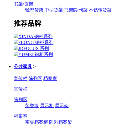
书架/货架
轻型货架
中型货架
书架|期刊架
不锈钢货架
推荐品牌
公共家具
>
宣传栏
陈列区
档案室
宣传栏
陈列区
荣誉墙
展示柜
展示架
档案室
密集档案柜
陈列档案架