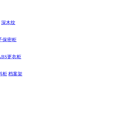
深木纹
子保密柜
ABS更衣柜
料柜
档案架