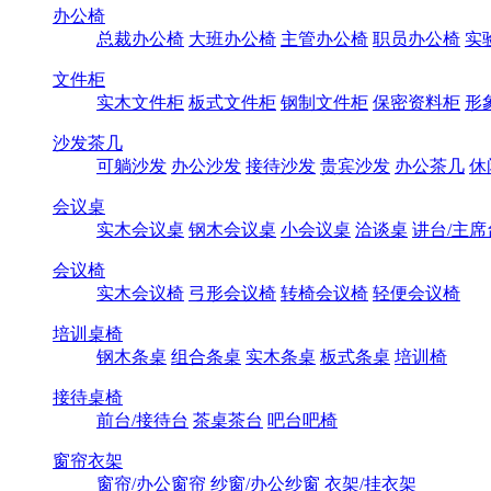
办公椅
总裁办公椅
大班办公椅
主管办公椅
职员办公椅
实
文件柜
实木文件柜
板式文件柜
钢制文件柜
保密资料柜
形
沙发茶几
可躺沙发
办公沙发
接待沙发
贵宾沙发
办公茶几
休
会议桌
实木会议桌
钢木会议桌
小会议桌
洽谈桌
讲台/主席
会议椅
实木会议椅
弓形会议椅
转椅会议椅
轻便会议椅
培训桌椅
钢木条桌
组合条桌
实木条桌
板式条桌
培训椅
接待桌椅
前台/接待台
茶桌茶台
吧台吧椅
窗帘衣架
窗帘/办公窗帘
纱窗/办公纱窗
衣架/挂衣架