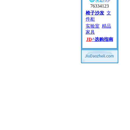
76334123
椅子沙发
文
件柜
实验室
精品
家具
JD
^
选购指南