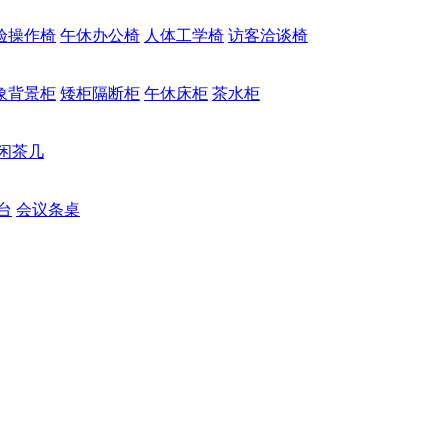
验操作椅
午休办公椅
人体工学椅
访客洽谈椅
象背景柜
矮柜隔断柜
午休床柜
茶水柜
闲茶几
台
会议条桌