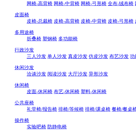
网椅-高背椅
网椅-中背椅
网椅-弓形椅
全布-绒布椅
皮面椅
皮椅-总裁椅
皮椅-高背椅
皮椅-中背椅
皮椅-弓形椅
多用途椅
折叠椅
塑钢椅
多功能椅
行政沙发
三人沙发
单人沙发
真皮沙发
仿皮沙发
布艺沙发
功
休闲沙发
洽谈沙发
阅读沙发
大厅沙发
异形沙发
休闲椅
皮面-休闲椅
布艺-休闲椅
塑料-休闲椅
公共座椅
礼堂椅/报告椅
排椅/等候椅
排椅/课桌椅
餐椅/餐桌
操作椅
实验吧椅
防静电椅