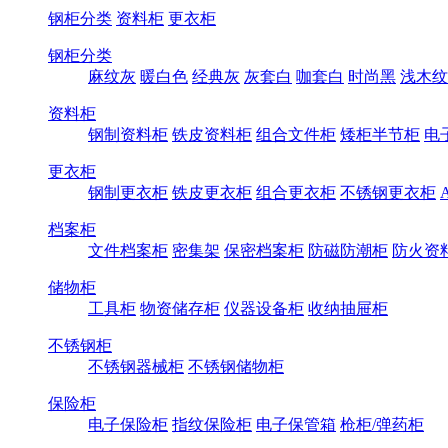
钢柜分类
资料柜
更衣柜
钢柜分类
麻纹灰
暖白色
经典灰
灰套白
咖套白
时尚黑
浅木纹
资料柜
钢制资料柜
铁皮资料柜
组合文件柜
矮柜半节柜
电
更衣柜
钢制更衣柜
铁皮更衣柜
组合更衣柜
不锈钢更衣柜
档案柜
文件档案柜
密集架
保密档案柜
防磁防潮柜
防火资
储物柜
工具柜
物资储存柜
仪器设备柜
收纳抽屉柜
不锈钢柜
不锈钢器械柜
不锈钢储物柜
保险柜
电子保险柜
指纹保险柜
电子保管箱
枪柜/弹药柜