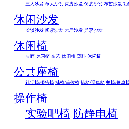
三人沙发
单人沙发
真皮沙发
仿皮沙发
布艺沙发
功
休闲沙发
洽谈沙发
阅读沙发
大厅沙发
异形沙发
休闲椅
皮面-休闲椅
布艺-休闲椅
塑料-休闲椅
公共座椅
礼堂椅/报告椅
排椅/等候椅
排椅/课桌椅
餐椅/餐桌
操作椅
实验吧椅
防静电椅