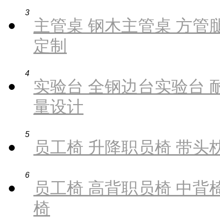
3
主管桌 钢木主管桌 方管腿
定制
4
实验台 全钢边台实验台 
量设计
5
员工椅 升降职员椅 带头枕
6
员工椅 高背职员椅 中背椅
椅