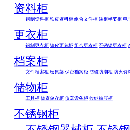
资料柜
钢制资料柜
铁皮资料柜
组合文件柜
矮柜半节柜
电
更衣柜
钢制更衣柜
铁皮更衣柜
组合更衣柜
不锈钢更衣柜
档案柜
文件档案柜
密集架
保密档案柜
防磁防潮柜
防火资
储物柜
工具柜
物资储存柜
仪器设备柜
收纳抽屉柜
不锈钢柜
不锈钢器械柜
不锈