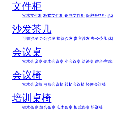
文件柜
实木文件柜
板式文件柜
钢制文件柜
保密资料柜
形
沙发茶几
可躺沙发
办公沙发
接待沙发
贵宾沙发
办公茶几
休
会议桌
实木会议桌
钢木会议桌
小会议桌
洽谈桌
讲台/主席
会议椅
实木会议椅
弓形会议椅
转椅会议椅
轻便会议椅
培训桌椅
钢木条桌
组合条桌
实木条桌
板式条桌
培训椅