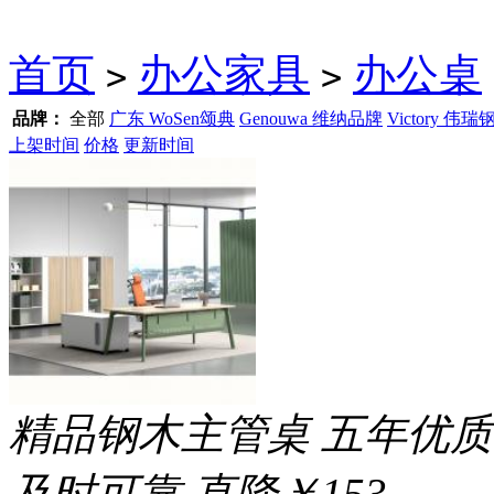
首页
办公家具
办公桌
>
>
品牌：
全部
广东 WoSen颂典
Genouwa 维纳品牌
Victory 伟瑞
上架时间
价格
更新时间
精品钢木主管桌 五年优质
及时可靠
直降￥153