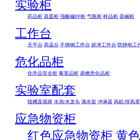
实验柜
药品柜
器皿柜
强酸碱PP柜
气瓶柜
样品柜
器械柜
工作台
天平台
高温台
不锈钢工作台
超净工作台
防静电工
危化品柜
化学品安全柜
毒害品柜
易燃危化品柜
实验室配套
线槽及插座
水池/水龙头
滴水架
冲淋器
风机/排风罩
应急物资柜
红色应急物资柜
黄