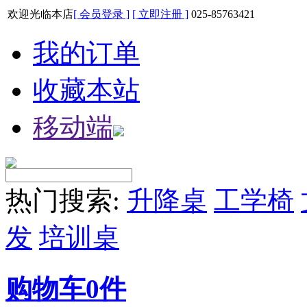
欢迎光临本店
[ 会员登录 ]
[ 立即注册 ]
025-85763421
我的订单
收藏本站
移动端
热门搜索:
升降桌
工学椅
发
培训桌
购物车
0
件