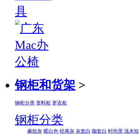
钢柜和货架
>
钢柜分类
资料柜
更衣柜
钢柜分类
麻纹灰
暖白色
经典灰
灰套白
咖套白
时尚黑
浅木纹