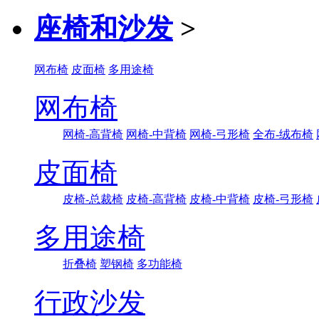
座椅和沙发
>
网布椅
皮面椅
多用途椅
网布椅
网椅-高背椅
网椅-中背椅
网椅-弓形椅
全布-绒布椅
皮面椅
皮椅-总裁椅
皮椅-高背椅
皮椅-中背椅
皮椅-弓形椅
多用途椅
折叠椅
塑钢椅
多功能椅
行政沙发