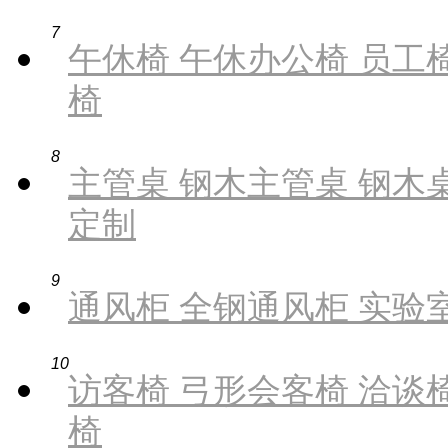
7
午休椅 午休办公椅 员工椅
椅
8
主管桌 钢木主管桌 钢木桌
定制
9
通风柜 全钢通风柜 实验
10
访客椅 弓形会客椅 洽谈椅
椅