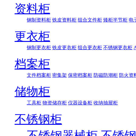
资料柜
钢制资料柜
铁皮资料柜
组合文件柜
矮柜半节柜
电
更衣柜
钢制更衣柜
铁皮更衣柜
组合更衣柜
不锈钢更衣柜
档案柜
文件档案柜
密集架
保密档案柜
防磁防潮柜
防火资
储物柜
工具柜
物资储存柜
仪器设备柜
收纳抽屉柜
不锈钢柜
不锈钢器械柜
不锈