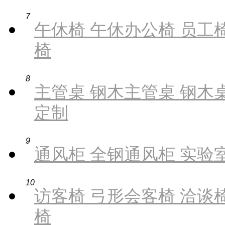
7
午休椅 午休办公椅 员工椅
椅
8
主管桌 钢木主管桌 钢木桌
定制
9
通风柜 全钢通风柜 实验
10
访客椅 弓形会客椅 洽谈椅
椅