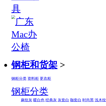
钢柜和货架
>
钢柜分类
资料柜
更衣柜
钢柜分类
麻纹灰
暖白色
经典灰
灰套白
咖套白
时尚黑
浅木纹