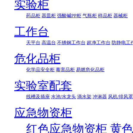
实验柜
药品柜
器皿柜
强酸碱PP柜
气瓶柜
样品柜
器械柜
工作台
天平台
高温台
不锈钢工作台
超净工作台
防静电工
危化品柜
化学品安全柜
毒害品柜
易燃危化品柜
实验室配套
线槽及插座
水池/水龙头
滴水架
冲淋器
风机/排风罩
应急物资柜
红色应急物资柜
黄