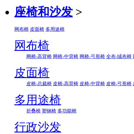
座椅和沙发
>
网布椅
皮面椅
多用途椅
网布椅
网椅-高背椅
网椅-中背椅
网椅-弓形椅
全布-绒布椅
皮面椅
皮椅-总裁椅
皮椅-高背椅
皮椅-中背椅
皮椅-弓形椅
多用途椅
折叠椅
塑钢椅
多功能椅
行政沙发