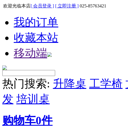
欢迎光临本店
[ 会员登录 ]
[ 立即注册 ]
025-85763421
我的订单
收藏本站
移动端
热门搜索:
升降桌
工学椅
发
培训桌
购物车
0
件