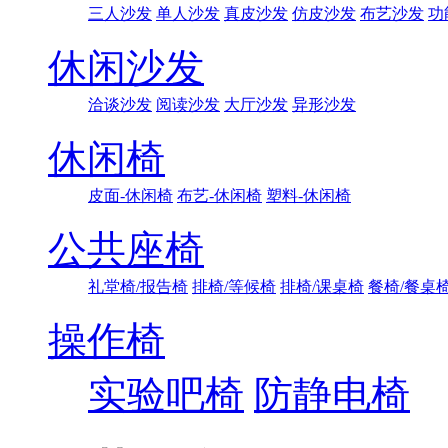
三人沙发
单人沙发
真皮沙发
仿皮沙发
布艺沙发
功
休闲沙发
洽谈沙发
阅读沙发
大厅沙发
异形沙发
休闲椅
皮面-休闲椅
布艺-休闲椅
塑料-休闲椅
公共座椅
礼堂椅/报告椅
排椅/等候椅
排椅/课桌椅
餐椅/餐桌
操作椅
实验吧椅
防静电椅