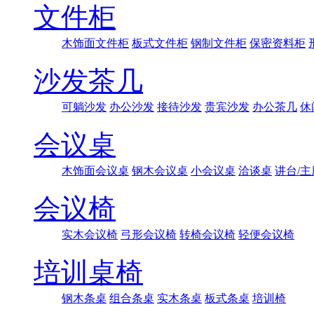
文件柜
木饰面文件柜
板式文件柜
钢制文件柜
保密资料柜
沙发茶几
可躺沙发
办公沙发
接待沙发
贵宾沙发
办公茶几
休
会议桌
木饰面会议桌
钢木会议桌
小会议桌
洽谈桌
讲台/主
会议椅
实木会议椅
弓形会议椅
转椅会议椅
轻便会议椅
培训桌椅
钢木条桌
组合条桌
实木条桌
板式条桌
培训椅