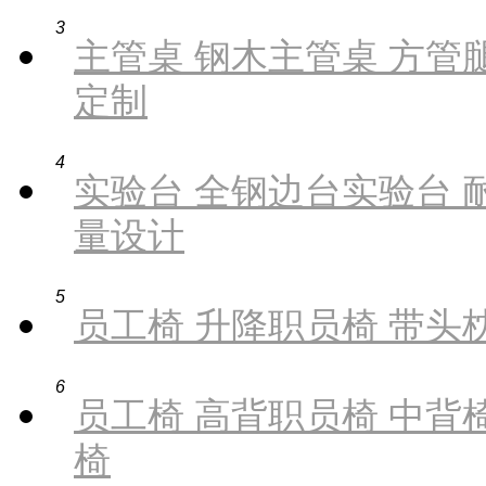
3
主管桌 钢木主管桌 方管腿
定制
4
实验台 全钢边台实验台 
量设计
5
员工椅 升降职员椅 带头枕
6
员工椅 高背职员椅 中背椅
椅