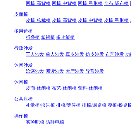
网椅-高背椅
网椅-中背椅
网椅-弓形椅
全布-绒布椅
皮面椅
皮椅-总裁椅
皮椅-高背椅
皮椅-中背椅
皮椅-弓形椅
多用途椅
折叠椅
塑钢椅
多功能椅
行政沙发
三人沙发
单人沙发
真皮沙发
仿皮沙发
布艺沙发
功
休闲沙发
洽谈沙发
阅读沙发
大厅沙发
异形沙发
休闲椅
皮面-休闲椅
布艺-休闲椅
塑料-休闲椅
公共座椅
礼堂椅/报告椅
排椅/等候椅
排椅/课桌椅
餐椅/餐桌
操作椅
实验吧椅
防静电椅