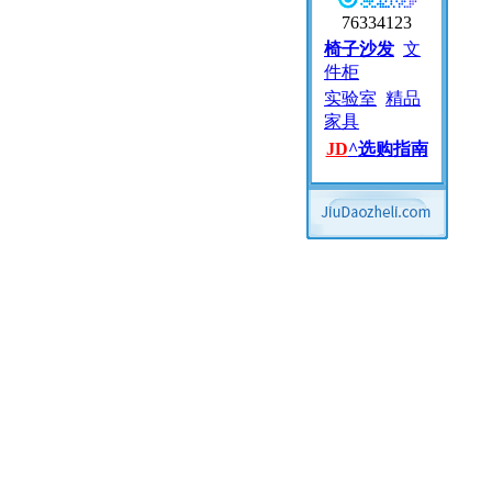
76334123
椅子沙发
文
件柜
实验室
精品
家具
JD
^
选购指南