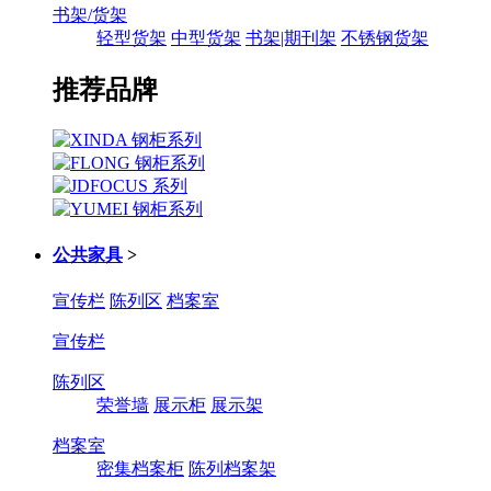
书架/货架
轻型货架
中型货架
书架|期刊架
不锈钢货架
推荐品牌
公共家具
>
宣传栏
陈列区
档案室
宣传栏
陈列区
荣誉墙
展示柜
展示架
档案室
密集档案柜
陈列档案架