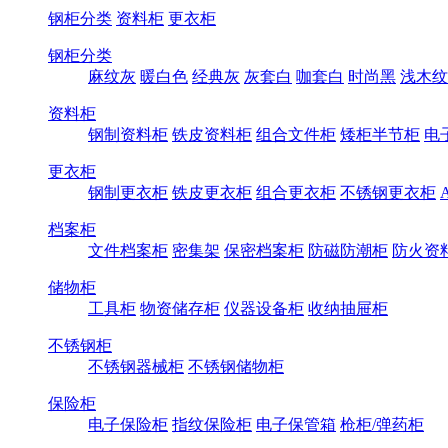
钢柜分类
资料柜
更衣柜
钢柜分类
麻纹灰
暖白色
经典灰
灰套白
咖套白
时尚黑
浅木纹
资料柜
钢制资料柜
铁皮资料柜
组合文件柜
矮柜半节柜
电
更衣柜
钢制更衣柜
铁皮更衣柜
组合更衣柜
不锈钢更衣柜
档案柜
文件档案柜
密集架
保密档案柜
防磁防潮柜
防火资
储物柜
工具柜
物资储存柜
仪器设备柜
收纳抽屉柜
不锈钢柜
不锈钢器械柜
不锈钢储物柜
保险柜
电子保险柜
指纹保险柜
电子保管箱
枪柜/弹药柜