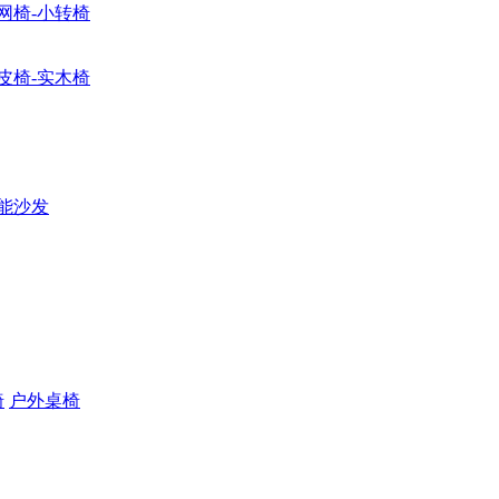
网椅-小转椅
皮椅-实木椅
能沙发
椅
户外桌椅