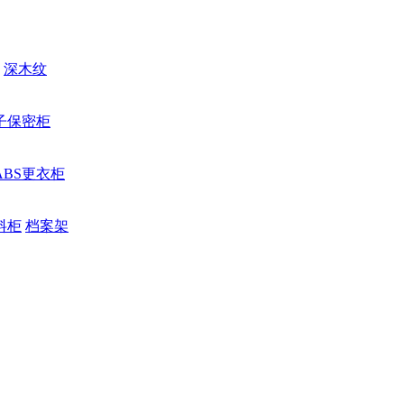
深木纹
子保密柜
ABS更衣柜
料柜
档案架