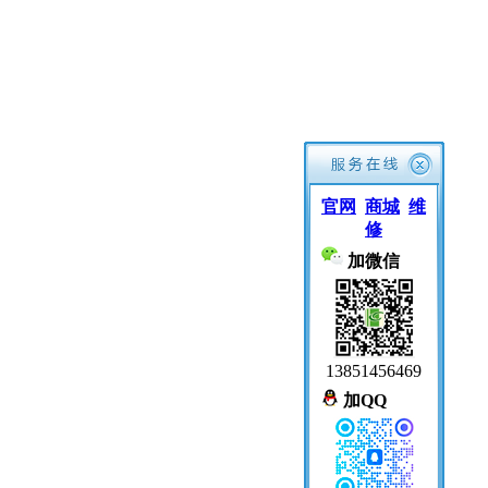
官网
商城
维
修
加微信
13851456469
加QQ