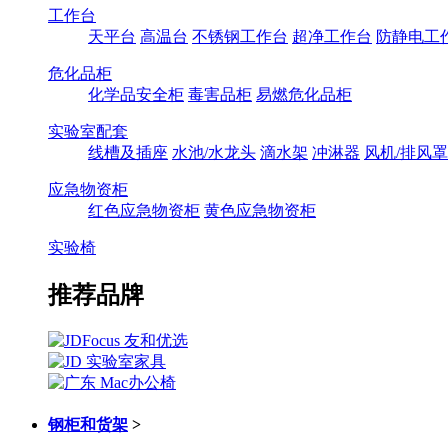
工作台
天平台
高温台
不锈钢工作台
超净工作台
防静电工
危化品柜
化学品安全柜
毒害品柜
易燃危化品柜
实验室配套
线槽及插座
水池/水龙头
滴水架
冲淋器
风机/排风罩
应急物资柜
红色应急物资柜
黄色应急物资柜
实验椅
推荐品牌
钢柜和货架
>