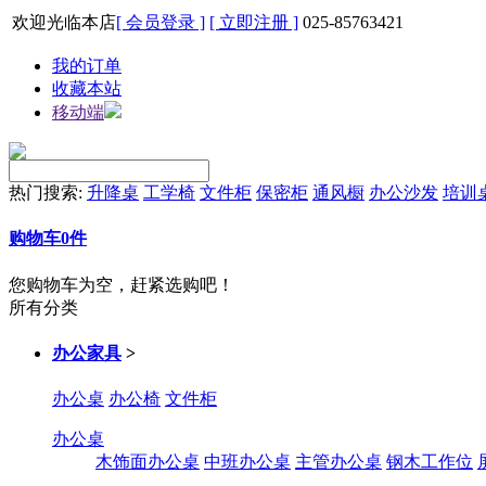
欢迎光临本店
[ 会员登录 ]
[ 立即注册 ]
025-85763421
我的订单
收藏本站
移动端
热门搜索:
升降桌
工学椅
文件柜
保密柜
通风橱
办公沙发
培训
购物车
0
件
您购物车为空，赶紧选购吧！
所有分类
办公家具
>
办公桌
办公椅
文件柜
办公桌
木饰面办公桌
中班办公桌
主管办公桌
钢木工作位