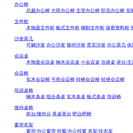
办公椅
总裁办公椅
大班办公椅
主管办公椅
职员办公椅
实
文件柜
木饰面文件柜
板式文件柜
钢制文件柜
保密资料柜
沙发茶几
可躺沙发
办公沙发
接待沙发
贵宾沙发
办公茶几
休
会议桌
木饰面会议桌
钢木会议桌
小会议桌
洽谈桌
讲台/主
会议椅
实木会议椅
弓形会议椅
转椅会议椅
轻便会议椅
培训桌椅
钢木条桌
组合条桌
实木条桌
板式条桌
培训椅
接待桌椅
前台/接待台
茶桌茶台
吧台吧椅
窗帘衣架
窗帘/办公窗帘
纱窗/办公纱窗
衣架/挂衣架