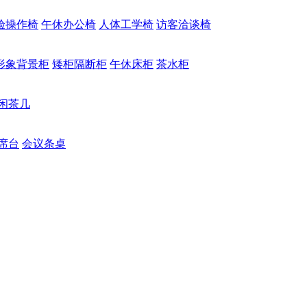
验操作椅
午休办公椅
人体工学椅
访客洽谈椅
形象背景柜
矮柜隔断柜
午休床柜
茶水柜
闲茶几
席台
会议条桌