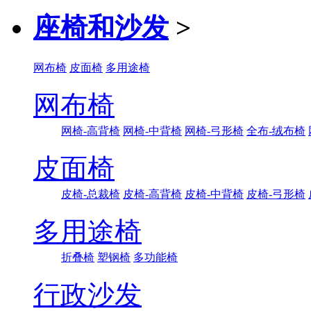
座椅和沙发
>
网布椅
皮面椅
多用途椅
网布椅
网椅-高背椅
网椅-中背椅
网椅-弓形椅
全布-绒布椅
皮面椅
皮椅-总裁椅
皮椅-高背椅
皮椅-中背椅
皮椅-弓形椅
多用途椅
折叠椅
塑钢椅
多功能椅
行政沙发