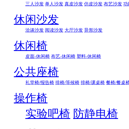
三人沙发
单人沙发
真皮沙发
仿皮沙发
布艺沙发
功
休闲沙发
洽谈沙发
阅读沙发
大厅沙发
异形沙发
休闲椅
皮面-休闲椅
布艺-休闲椅
塑料-休闲椅
公共座椅
礼堂椅/报告椅
排椅/等候椅
排椅/课桌椅
餐椅/餐桌
操作椅
实验吧椅
防静电椅