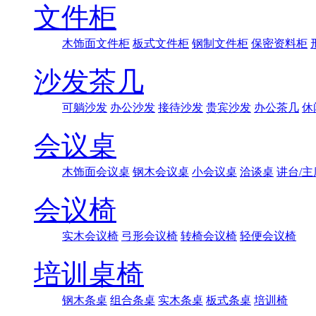
文件柜
木饰面文件柜
板式文件柜
钢制文件柜
保密资料柜
沙发茶几
可躺沙发
办公沙发
接待沙发
贵宾沙发
办公茶几
休
会议桌
木饰面会议桌
钢木会议桌
小会议桌
洽谈桌
讲台/主
会议椅
实木会议椅
弓形会议椅
转椅会议椅
轻便会议椅
培训桌椅
钢木条桌
组合条桌
实木条桌
板式条桌
培训椅