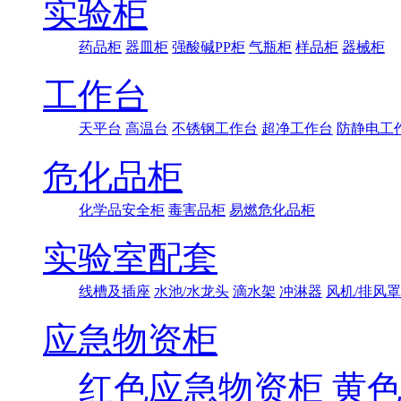
实验柜
药品柜
器皿柜
强酸碱PP柜
气瓶柜
样品柜
器械柜
工作台
天平台
高温台
不锈钢工作台
超净工作台
防静电工
危化品柜
化学品安全柜
毒害品柜
易燃危化品柜
实验室配套
线槽及插座
水池/水龙头
滴水架
冲淋器
风机/排风罩
应急物资柜
红色应急物资柜
黄