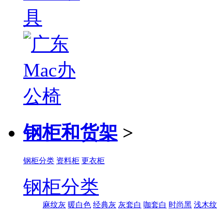
钢柜和货架
>
钢柜分类
资料柜
更衣柜
钢柜分类
麻纹灰
暖白色
经典灰
灰套白
咖套白
时尚黑
浅木纹