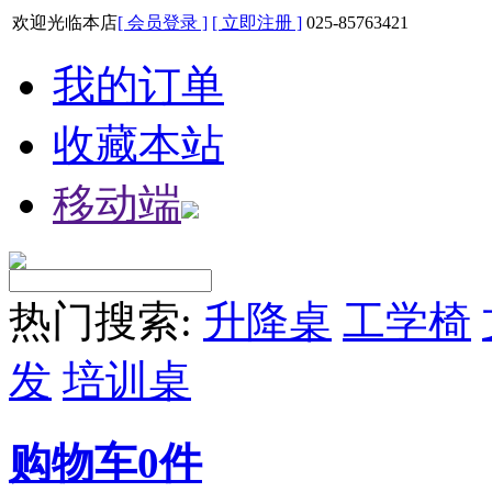
欢迎光临本店
[ 会员登录 ]
[ 立即注册 ]
025-85763421
我的订单
收藏本站
移动端
热门搜索:
升降桌
工学椅
发
培训桌
购物车
0
件