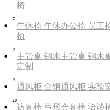
椅
7
午休椅 午休办公椅 员工椅
椅
8
主管桌 钢木主管桌 钢木桌
定制
9
通风柜 全钢通风柜 实验
10
访客椅 弓形会客椅 洽谈椅