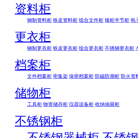
资料柜
钢制资料柜
铁皮资料柜
组合文件柜
矮柜半节柜
电
更衣柜
钢制更衣柜
铁皮更衣柜
组合更衣柜
不锈钢更衣柜
档案柜
文件档案柜
密集架
保密档案柜
防磁防潮柜
防火资
储物柜
工具柜
物资储存柜
仪器设备柜
收纳抽屉柜
不锈钢柜
不锈钢器械柜
不锈