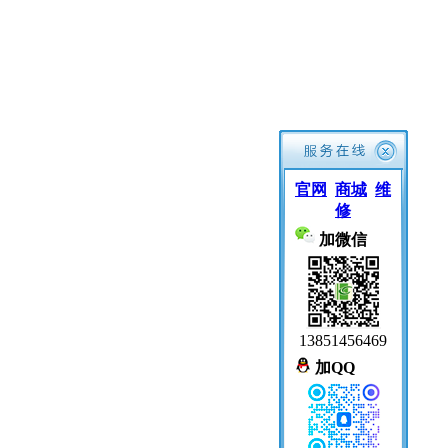
官网
商城
维
修
加微信
13851456469
加QQ