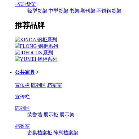
书架/货架
轻型货架
中型货架
书架|期刊架
不锈钢货架
推荐品牌
公共家具
>
宣传栏
陈列区
档案室
宣传栏
陈列区
荣誉墙
展示柜
展示架
档案室
密集档案柜
陈列档案架