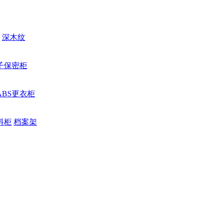
深木纹
子保密柜
ABS更衣柜
料柜
档案架