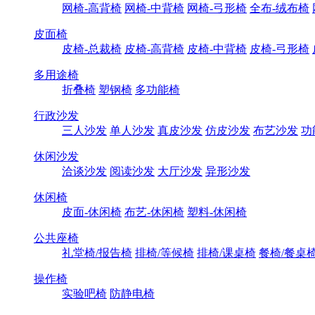
网椅-高背椅
网椅-中背椅
网椅-弓形椅
全布-绒布椅
皮面椅
皮椅-总裁椅
皮椅-高背椅
皮椅-中背椅
皮椅-弓形椅
多用途椅
折叠椅
塑钢椅
多功能椅
行政沙发
三人沙发
单人沙发
真皮沙发
仿皮沙发
布艺沙发
功
休闲沙发
洽谈沙发
阅读沙发
大厅沙发
异形沙发
休闲椅
皮面-休闲椅
布艺-休闲椅
塑料-休闲椅
公共座椅
礼堂椅/报告椅
排椅/等候椅
排椅/课桌椅
餐椅/餐桌
操作椅
实验吧椅
防静电椅