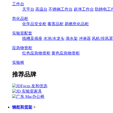
工作台
天平台
高温台
不锈钢工作台
超净工作台
防静电工
危化品柜
化学品安全柜
毒害品柜
易燃危化品柜
实验室配套
线槽及插座
水池/水龙头
滴水架
冲淋器
风机/排风罩
应急物资柜
红色应急物资柜
黄色应急物资柜
实验椅
推荐品牌
钢柜和货架
>