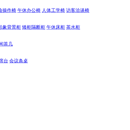
验操作椅
午休办公椅
人体工学椅
访客洽谈椅
形象背景柜
矮柜隔断柜
午休床柜
茶水柜
闲茶几
席台
会议条桌