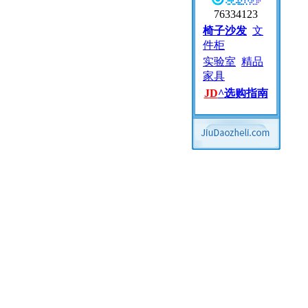
76334123
椅子沙发
文
件柜
实验室
精品
家具
JD
^
选购指南