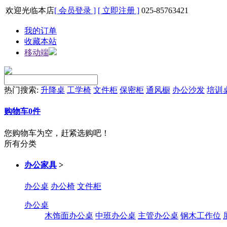
欢迎光临本店
[ 会员登录 ]
[ 立即注册 ]
025-85763421
我的订单
收藏本站
移动端
热门搜索:
升降桌
工学椅
文件柜
保密柜
通风橱
办公沙发
培训
购物车
0
件
您购物车为空，赶紧选购吧！
所有分类
办公家具
>
办公桌
办公椅
文件柜
办公桌
木饰面办公桌
中班办公桌
主管办公桌
钢木工作位