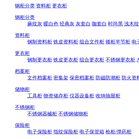
钢柜分类
资料柜
更衣柜
钢柜分类
麻纹灰
暖白色
经典灰
灰套白
咖套白
时尚黑
浅木纹
资料柜
钢制资料柜
铁皮资料柜
组合文件柜
矮柜半节柜
电
更衣柜
钢制更衣柜
铁皮更衣柜
组合更衣柜
不锈钢更衣柜
档案柜
文件档案柜
密集架
保密档案柜
防磁防潮柜
防火资
储物柜
工具柜
物资储存柜
仪器设备柜
收纳抽屉柜
不锈钢柜
不锈钢器械柜
不锈钢储物柜
保险柜
电子保险柜
指纹保险柜
电子保管箱
枪柜/弹药柜