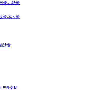
网椅-小转椅
皮椅-实木椅
能沙发
椅
户外桌椅