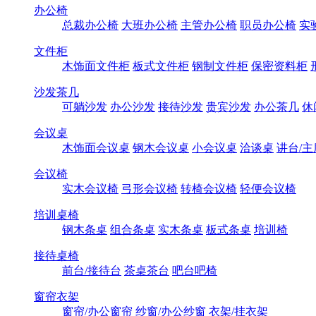
办公椅
总裁办公椅
大班办公椅
主管办公椅
职员办公椅
实
文件柜
木饰面文件柜
板式文件柜
钢制文件柜
保密资料柜
沙发茶几
可躺沙发
办公沙发
接待沙发
贵宾沙发
办公茶几
休
会议桌
木饰面会议桌
钢木会议桌
小会议桌
洽谈桌
讲台/主
会议椅
实木会议椅
弓形会议椅
转椅会议椅
轻便会议椅
培训桌椅
钢木条桌
组合条桌
实木条桌
板式条桌
培训椅
接待桌椅
前台/接待台
茶桌茶台
吧台吧椅
窗帘衣架
窗帘/办公窗帘
纱窗/办公纱窗
衣架/挂衣架