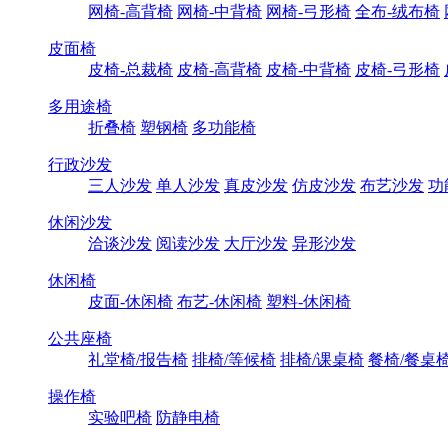
网椅-高背椅
网椅-中背椅
网椅-弓形椅
全布-绒布椅
皮面椅
皮椅-总裁椅
皮椅-高背椅
皮椅-中背椅
皮椅-弓形椅
多用途椅
折叠椅
塑钢椅
多功能椅
行政沙发
三人沙发
单人沙发
真皮沙发
仿皮沙发
布艺沙发
功
休闲沙发
洽谈沙发
阅读沙发
大厅沙发
异形沙发
休闲椅
皮面-休闲椅
布艺-休闲椅
塑料-休闲椅
公共座椅
礼堂椅/报告椅
排椅/等候椅
排椅/课桌椅
餐椅/餐桌
操作椅
实验吧椅
防静电椅