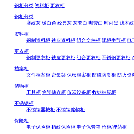
钢柜分类
资料柜
更衣柜
钢柜分类
麻纹灰
暖白色
经典灰
灰套白
咖套白
时尚黑
浅木纹
资料柜
钢制资料柜
铁皮资料柜
组合文件柜
矮柜半节柜
电
更衣柜
钢制更衣柜
铁皮更衣柜
组合更衣柜
不锈钢更衣柜
档案柜
文件档案柜
密集架
保密档案柜
防磁防潮柜
防火资
储物柜
工具柜
物资储存柜
仪器设备柜
收纳抽屉柜
不锈钢柜
不锈钢器械柜
不锈钢储物柜
保险柜
电子保险柜
指纹保险柜
电子保管箱
枪柜/弹药柜