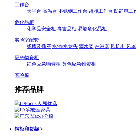
工作台
天平台
高温台
不锈钢工作台
超净工作台
防静电工
危化品柜
化学品安全柜
毒害品柜
易燃危化品柜
实验室配套
线槽及插座
水池/水龙头
滴水架
冲淋器
风机/排风罩
应急物资柜
红色应急物资柜
黄色应急物资柜
实验椅
推荐品牌
钢柜和货架
>