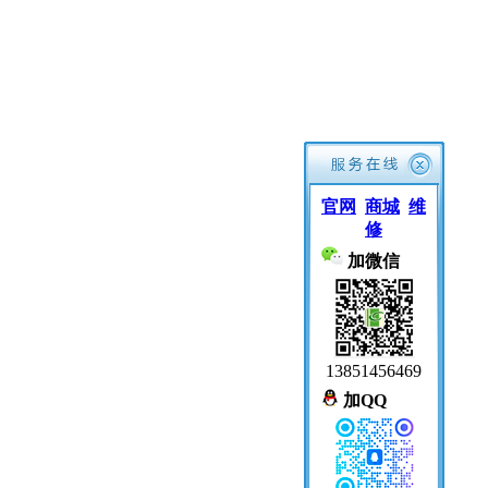
官网
商城
维
修
加微信
13851456469
加QQ