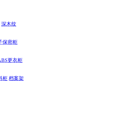
深木纹
子保密柜
ABS更衣柜
料柜
档案架