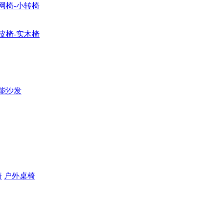
网椅-小转椅
皮椅-实木椅
能沙发
椅
户外桌椅