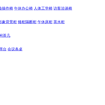
验操作椅
午休办公椅
人体工学椅
访客洽谈椅
形象背景柜
矮柜隔断柜
午休床柜
茶水柜
闲茶几
席台
会议条桌