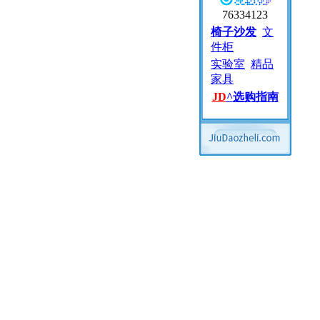
76334123
椅子沙发
文
件柜
实验室
精品
家具
JD
^
选购指南