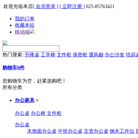
欢迎光临本店
[ 会员登录 ]
[ 立即注册 ]
025-85763421
我的订单
收藏本站
移动端
热门搜索:
升降桌
工学椅
文件柜
保密柜
通风橱
办公沙发
培训
购物车
0
件
您购物车为空，赶紧选购吧！
所有分类
办公家具
>
办公桌
办公椅
文件柜
办公桌
木饰面办公桌
中班办公桌
主管办公桌
钢木工作位