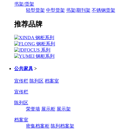
书架/货架
轻型货架
中型货架
书架|期刊架
不锈钢货架
推荐品牌
公共家具
>
宣传栏
陈列区
档案室
宣传栏
陈列区
荣誉墙
展示柜
展示架
档案室
密集档案柜
陈列档案架