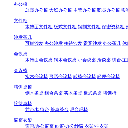
办公椅
总裁办公椅
大班办公椅
主管办公椅
职员办公椅
实
文件柜
木饰面文件柜
板式文件柜
钢制文件柜
保密资料柜
沙发茶几
可躺沙发
办公沙发
接待沙发
贵宾沙发
办公茶几
休
会议桌
木饰面会议桌
钢木会议桌
小会议桌
洽谈桌
讲台/主
会议椅
实木会议椅
弓形会议椅
转椅会议椅
轻便会议椅
培训桌椅
钢木条桌
组合条桌
实木条桌
板式条桌
培训椅
接待桌椅
前台/接待台
茶桌茶台
吧台吧椅
窗帘衣架
窗帘/办公窗帘
纱窗/办公纱窗
衣架/挂衣架