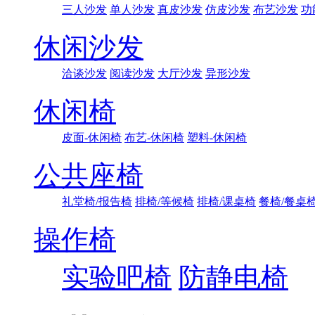
三人沙发
单人沙发
真皮沙发
仿皮沙发
布艺沙发
功
休闲沙发
洽谈沙发
阅读沙发
大厅沙发
异形沙发
休闲椅
皮面-休闲椅
布艺-休闲椅
塑料-休闲椅
公共座椅
礼堂椅/报告椅
排椅/等候椅
排椅/课桌椅
餐椅/餐桌
操作椅
实验吧椅
防静电椅