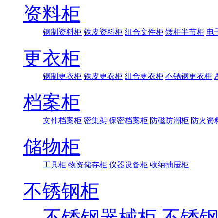
资料柜
钢制资料柜
铁皮资料柜
组合文件柜
矮柜半节柜
电
更衣柜
钢制更衣柜
铁皮更衣柜
组合更衣柜
不锈钢更衣柜
档案柜
文件档案柜
密集架
保密档案柜
防磁防潮柜
防火资
储物柜
工具柜
物资储存柜
仪器设备柜
收纳抽屉柜
不锈钢柜
不锈钢器械柜
不锈