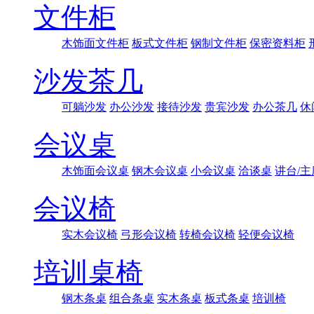
文件柜
木饰面文件柜
板式文件柜
钢制文件柜
保密资料柜
沙发茶几
可躺沙发
办公沙发
接待沙发
贵宾沙发
办公茶几
休
会议桌
木饰面会议桌
钢木会议桌
小会议桌
洽谈桌
讲台/主
会议椅
实木会议椅
弓形会议椅
转椅会议椅
轻便会议椅
培训桌椅
钢木条桌
组合条桌
实木条桌
板式条桌
培训椅