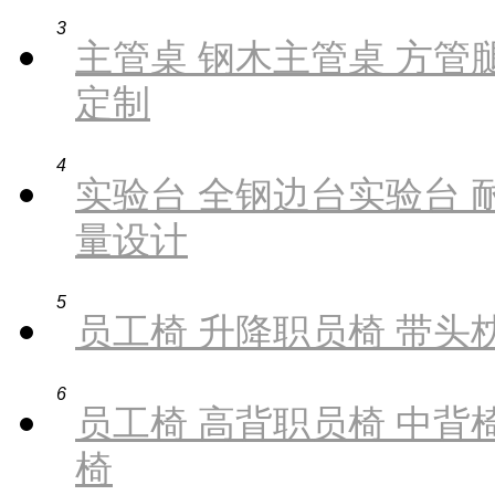
3
主管桌 钢木主管桌 方管腿
定制
4
实验台 全钢边台实验台 
量设计
5
员工椅 升降职员椅 带头枕
6
员工椅 高背职员椅 中背椅
椅