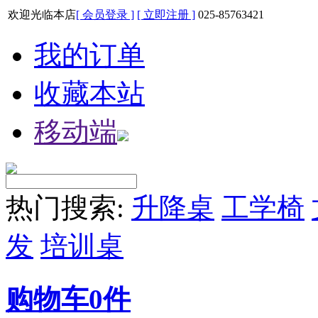
欢迎光临本店
[ 会员登录 ]
[ 立即注册 ]
025-85763421
我的订单
收藏本站
移动端
热门搜索:
升降桌
工学椅
发
培训桌
购物车
0
件