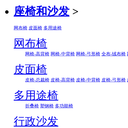
座椅和沙发
>
网布椅
皮面椅
多用途椅
网布椅
网椅-高背椅
网椅-中背椅
网椅-弓形椅
全布-绒布椅
皮面椅
皮椅-总裁椅
皮椅-高背椅
皮椅-中背椅
皮椅-弓形椅
多用途椅
折叠椅
塑钢椅
多功能椅
行政沙发