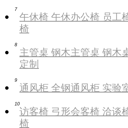
7
午休椅 午休办公椅 员工椅
椅
8
主管桌 钢木主管桌 钢木桌
定制
9
通风柜 全钢通风柜 实验
10
访客椅 弓形会客椅 洽谈椅
椅