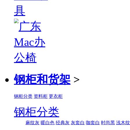
钢柜和货架
>
钢柜分类
资料柜
更衣柜
钢柜分类
麻纹灰
暖白色
经典灰
灰套白
咖套白
时尚黑
浅木纹