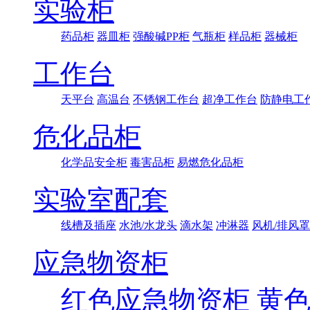
实验柜
药品柜
器皿柜
强酸碱PP柜
气瓶柜
样品柜
器械柜
工作台
天平台
高温台
不锈钢工作台
超净工作台
防静电工
危化品柜
化学品安全柜
毒害品柜
易燃危化品柜
实验室配套
线槽及插座
水池/水龙头
滴水架
冲淋器
风机/排风罩
应急物资柜
红色应急物资柜
黄